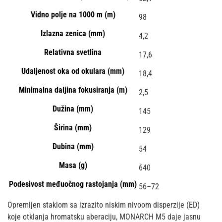
Vidno polje na 1000 m (m)
98
Izlazna zenica (mm)
4,2
Relativna svetlina
17,6
Udaljenost oka od okulara (mm)
18,4
Minimalna daljina fokusiranja (m)
2,5
Dužina (mm)
145
Širina (mm)
129
Dubina (mm)
54
Masa (g)
640
Podesivost međuočnog rastojanja (mm)
56–72
Opremljen staklom sa izrazito niskim nivoom disperzije (ED)
koje otklanja hromatsku aberaciju, MONARCH M5 daje jasnu