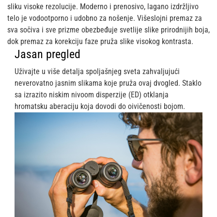
sliku visoke rezolucije. Moderno i prenosivo, lagano izdržljivo
telo je vodootporno i udobno za nošenje. Višeslojni premaz za
sva sočiva i sve prizme obezbeđuje svetlije slike prirodnijih boja,
dok premaz za korekciju faze pruža slike visokog kontrasta.
Jasan pregled
Uživajte u više detalja spoljašnjeg sveta zahvaljujući
neverovatno jasnim slikama koje pruža ovaj dvogled. Staklo
sa izrazito niskim nivoom disperzije (ED) otklanja
hromatsku aberaciju koja dovodi do oivičenosti bojom.