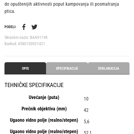
do opuštenijih aktivnosti poput kampovanja ili posmatranja
ptica.
PODELI:
Skraćeni naziv:
BAA911YA
Barkod:
4580130921421
OPIS
SPECIFIKACIJE
DEKLARACIJA
TEHNIČKE SPECIFIKACIJE
Uvećanje (puta)
10
Prečnik objektiva (mm)
42
Ugaono vidno polje (realno/stepen)
5,6
Ugaono vidno polje (realno/stepen)
52,1