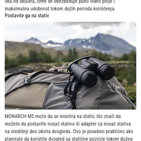
oka od okulara, čime se obezbeđuje puno vidno polje i
maksimalna udobnost tokom dužih perioda korišćenja.
Postavite ga na stativ
MONARCH M5 može da se montira na stativ, što znači da
možete da postavite nosač stativa ili adapter za nosač stativa
na središnji deo okvira dvogleda. Ovo je posebno praktično ako
planirate da koristite dvogled sa statične pozicije tokom dužeg