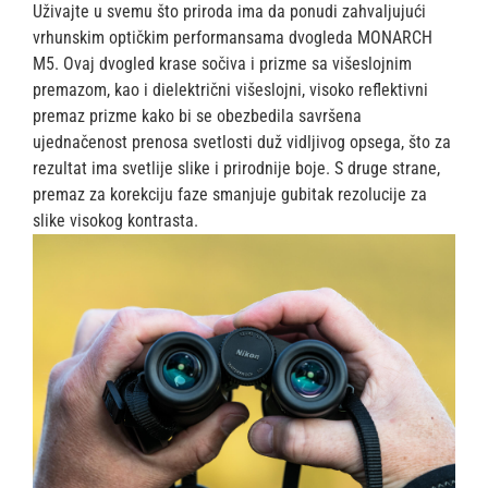
Uživajte u svemu što priroda ima da ponudi zahvaljujući
vrhunskim optičkim performansama dvogleda MONARCH
M5. Ovaj dvogled krase sočiva i prizme sa višeslojnim
premazom, kao i dielektrični višeslojni, visoko reflektivni
premaz prizme kako bi se obezbedila savršena
ujednačenost prenosa svetlosti duž vidljivog opsega, što za
rezultat ima svetlije slike i prirodnije boje. S druge strane,
premaz za korekciju faze smanjuje gubitak rezolucije za
slike visokog kontrasta.