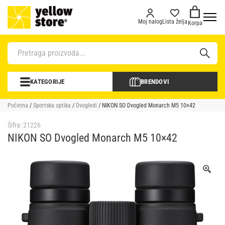
Moj nalog
Lista želja
Korpa
KATEGORIJE
BRENDOVI
Početna
/
Sportska optika
/
Dvogledi
/ NIKON SO Dvogled Monarch M5 10×42
Šifra:
21226
NIKON SO Dvogled Monarch M5 10×42