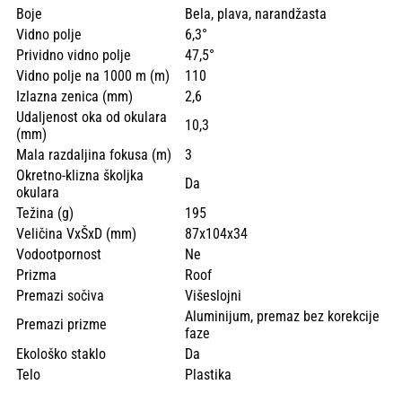
Boje
Bela, plava, narandžasta
Vidno polje
6,3°
Prividno vidno polje
47,5°
Vidno polje na 1000 m (m)
110
Izlazna zenica (mm)
2,6
Udaljenost oka od okulara
10,3
(mm)
Mala razdaljina fokusa (m)
3
Okretno-klizna školjka
Da
okulara
Težina (g)
195
Veličina VxŠxD (mm)
87x104x34
Vodootpornost
Ne
Prizma
Roof
Premazi sočiva
Višeslojni
Aluminijum, premaz bez korekcije
Premazi prizme
faze
Ekološko staklo
Da
Telo
Plastika