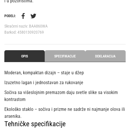
i u pozorištima.
PODELI:
Skraćeni naziv:
BAA860WA
Barkod:
4580130920769
OPIS
SPECIFIKACIJE
DEKLARACIJA
Moderan, kompaktan dizajn – staje u džep
Izuzetno lagan i jednostavan za rukovanje
Sočiva sa višeslojnim premazom daju svetle slike sa visokim
kontrastom
Ekološko staklo – sočiva i prizme ne sadrže ni najmanje olova ili
arsenika.
Tehničke specifikacije