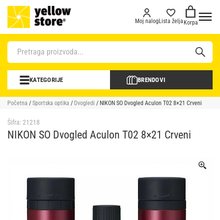
Moj nalog
Lista želja
Korpa
KATEGORIJE
BRENDOVI
Početna
/
Sportska optika
/
Dvogledi
/ NIKON SO Dvogled Aculon T02 8×21 Crveni
Šifra:
21218
NIKON SO Dvogled Aculon T02 8×21 Crveni