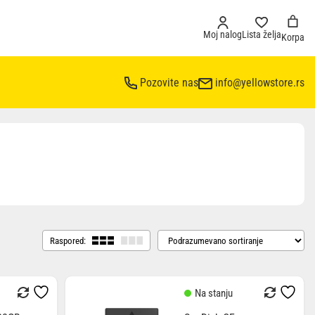
Moj nalog
Lista želja
Korpa
Pozovite nas
info@yellowstore.rs
Raspored:
Na stanju