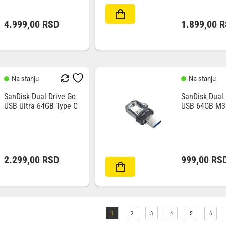
4.999,00
RSD
1.899,00
R
Na stanju
Na stanju
SanDisk Dual Drive Go
SanDisk Dual 
USB Ultra 64GB Type C
USB 64GB M3
GREY&SILVER
2.299,00
RSD
999,00
RS
1
2
3
4
5
6