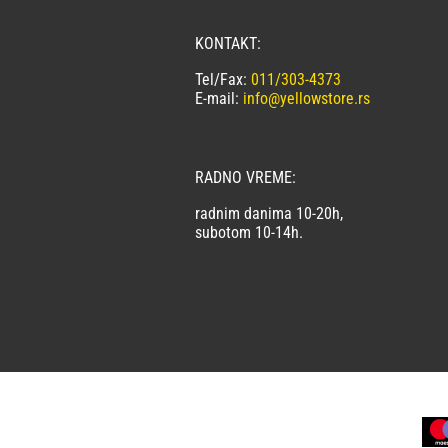
KONTAKT:
Tel/Fax:
011/303-4373
E-mail:
info@yellowstore.rs
RADNO VREME:
radnim danima 10-20h,
subotom 10-14h.