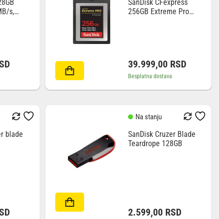
28GB
SanDisk CFexpress
B/s,
256GB Extreme Pro
A7
1700/1200MB/s type B
SD
39.999,00
RSD
Besplatna dostava
Na stanju
r blade
SanDisk Cruzer Blade
Teardrope 128GB
SD
2.599,00
RSD