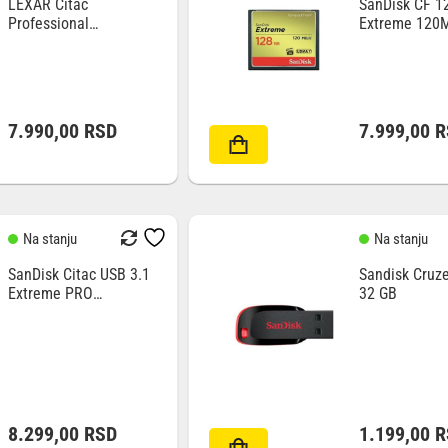
LEXAR Citac
SanDisk CF 1
Professional
Extreme 120M
CFexpress Type B/SD
85Mb/s UDM
UHS-II 3.2 Gen2
LRW520U-RNBNG
7.990,00
RSD
7.999,00
R
Na stanju
Na stanju
SanDisk Citac USB 3.1
Sandisk Cruze
Extreme PRO
32 GB
CFexpress Gen2 TypeC
8.299,00
RSD
1.199,00
R