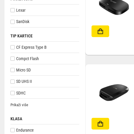
Lexar
Outlet
SanDisk
TIP KARTICE
CF Express Type B
Compct Flash
Micro SD
SD UHS II
SDHC
Prikaži više
KLASA
Endurance