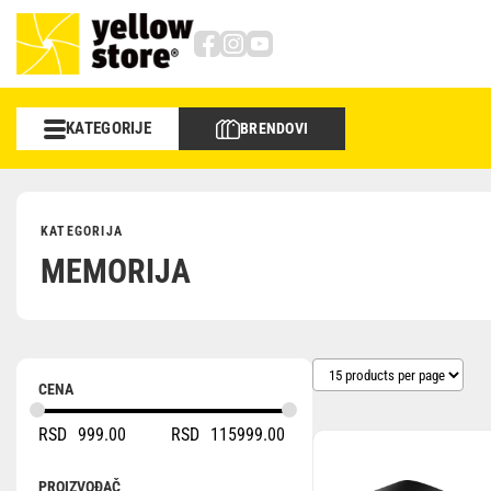
KATEGORIJE
BRENDOVI
Foto/video
Objektivi
KATEGORIJA
MEMORIJA
Sportska optika
Memorije
Torbe i rančevi
CENA
RSD
999.00
RSD
115999.00
Stativi
Studio
PROIZVOĐAČ