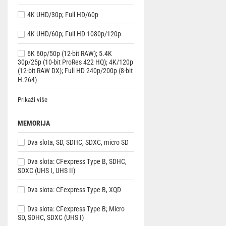
4K UHD/30p; Full HD/60p
4K UHD/60p; Full HD 1080p/120p
6K 60p/50p (12-bit RAW); 5.4K
30p/25p (10-bit ProRes 422 HQ); 4K/120p
(12-bit RAW DX); Full HD 240p/200p (8-bit
H.264)
Prikaži više
MEMORIJA
Dva slota, SD, SDHC, SDXC, micro SD
Dva slota: CFexpress Type B, SDHC,
SDXC (UHS I, UHS II)
Dva slota: CFexpress Type B, XQD
Dva slota: CFexpress Type B; Micro
SD, SDHC, SDXC (UHS I)