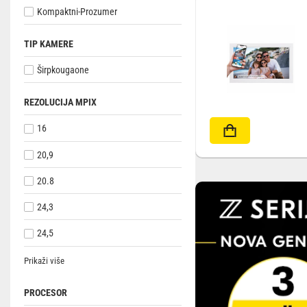
Kompaktni-Prozumer
TIP KAMERE
Širpkougaone
REZOLUCIJA MPIX
16
20,9
20.8
24,3
24,5
Prikaži više
PROCESOR