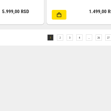
5.999,00
RSD
1.499,00
R
1
2
3
4
…
26
27