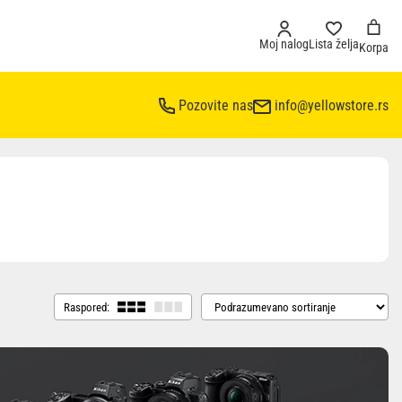
Moj nalog
Lista želja
Korpa
Pozovite nas
info@yellowstore.rs
Raspored: