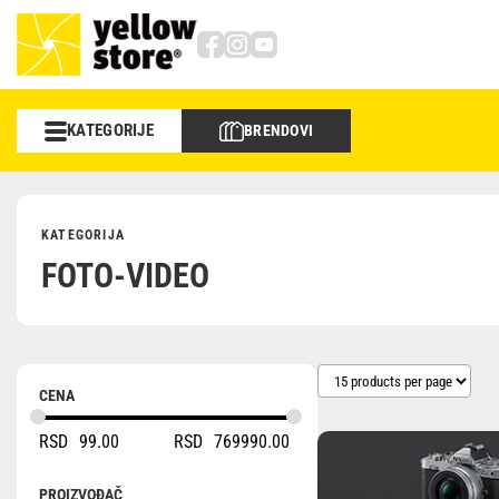
KATEGORIJE
BRENDOVI
Foto/video
Objektivi
KATEGORIJA
FOTO-VIDEO
Sportska optika
Memorije
Torbe i rančevi
CENA
RSD
99.00
RSD
769990.00
Stativi
Studio
PROIZVOĐAČ