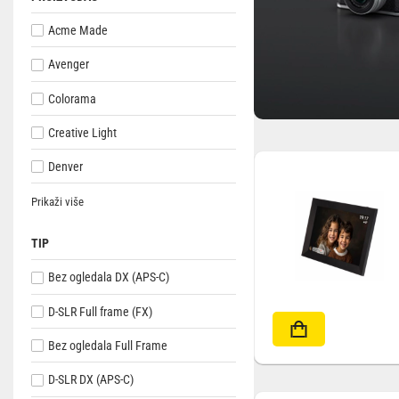
Acme Made
Outlet
Avenger
Colorama
Creative Light
Denver
Prikaži više
TIP
Bez ogledala DX (APS-C)
D-SLR Full frame (FX)
Bez ogledala Full Frame
D-SLR DX (APS-C)