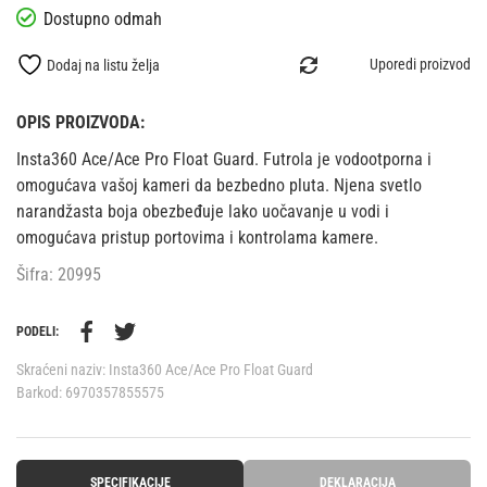
Uporedi proizvod
Dodaj na listu želja
OPIS PROIZVODA:
Insta360 Ace/Ace Pro Float Guard. Futrola je vodootporna i
omogućava vašoj kameri da bezbedno pluta. Njena svetlo
narandžasta boja obezbeđuje lako uočavanje u vodi i
omogućava pristup portovima i kontrolama kamere.
Šifra: 20995
PODELI:
Skraćeni naziv:
Insta360 Ace/Ace Pro Float Guard
Barkod:
6970357855575
SPECIFIKACIJE
DEKLARACIJA