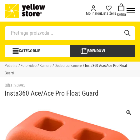
Moj nalog
Lista želja
Korpa
KATEGORIJE
BRENDOVI
Početna
/
Foto-video
/
Kamere
/
Dodaci za kamere
/ Insta360 Ace/Ace Pro Float
Guard
Šifra:
20995
Insta360 Ace/Ace Pro Float Guard