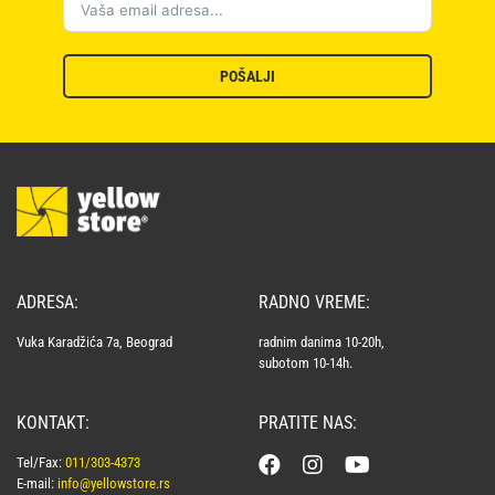
POŠALJI
ADRESA:
RADNO VREME:
Vuka Karadžića 7a, Beograd
radnim danima 10-20h,
subotom 10-14h.
KONTAKT:
PRATITE NAS:
Tel/Fax:
011/303-4373
E-mail:
info@yellowstore.rs