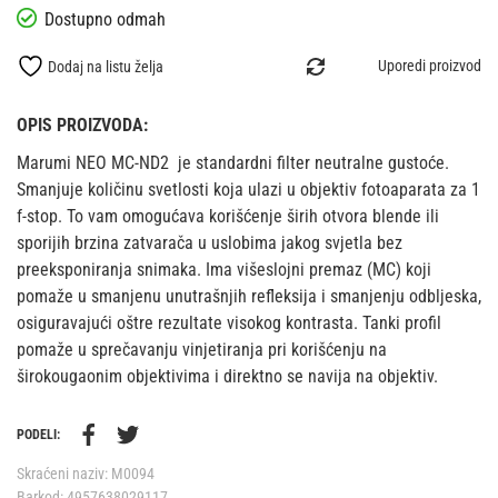
Uporedi proizvod
Dodaj na listu želja
OPIS PROIZVODA:
Marumi NEO MC-ND2 je standardni filter neutralne gustoće.
Smanjuje količinu svetlosti koja ulazi u objektiv fotoaparata za 1
f-stop. To vam omogućava korišćenje širih otvora blende ili
sporijih brzina zatvarača u uslobima jakog svjetla bez
preeksponiranja snimaka. Ima višeslojni premaz (MC) koji
pomaže u smanjenu unutrašnjih refleksija i smanjenju odbljeska,
osiguravajući oštre rezultate visokog kontrasta. Tanki profil
pomaže u sprečavanju vinjetiranja pri korišćenju na
širokougaonim objektivima i direktno se navija na objektiv.
PODELI:
Skraćeni naziv:
M0094
Barkod:
4957638029117