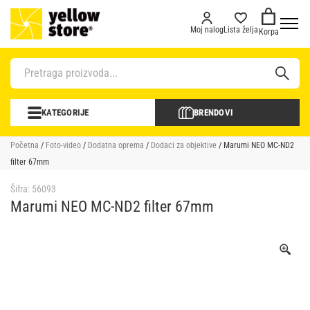
Moj nalog
Lista želja
Korpa
KATEGORIJE
BRENDOVI
Početna
/
Foto-video
/
Dodatna oprema
/
Dodaci za objektive
/ Marumi NEO MC-ND2
filter 67mm
Šifra:
56093
Marumi NEO MC-ND2 filter 67mm