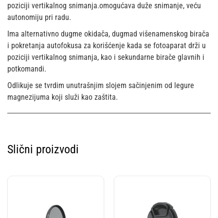
poziciji vertikalnog snimanja.omogućava duže snimanje, veću
autonomiju pri radu.
Ima alternativno dugme okidača, dugmad višenamenskog birača
i pokretanja autofokusa za korišćenje kada se fotoaparat drži u
poziciji vertikalnog snimanja, kao i sekundarne birače glavnih i
potkomandi.
Odlikuje se tvrdim unutrašnjim slojem sačinjenim od legure
magnezijuma koji služi kao zaštita.
Slični proizvodi