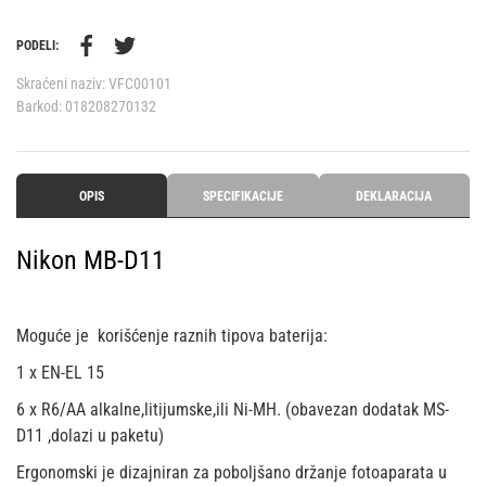
PODELI:
Skraćeni naziv:
VFC00101
Barkod:
018208270132
OPIS
SPECIFIKACIJE
DEKLARACIJA
Nikon MB-D11
Moguće je korišćenje raznih tipova baterija:
1 x EN-EL 15
6 x R6/AA alkalne,litijumske,ili Ni-MH. (obavezan dodatak MS-
D11 ,dolazi u paketu)
Ergonomski je dizajniran za poboljšano držanje fotoaparata u