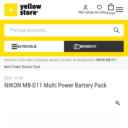
Moj nalog
Lista želja
Korpa
KATEGORIJE
BRENDOVI
Početna
/
Foto-video
/
Dodatna oprema
/
Dodaci za fotoaparate
/ NIKON MB-D11
Multi Power Battery Pack
Šifra:
16146
NIKON MB-D11 Multi Power Battery Pack