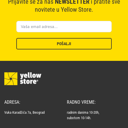
Prijavite se za naš
NEWSLETTER
i pratite sve
novitete u Yellow Store.
POŠALJI
ADRESA:
RADNO VREME:
Vuka Karadžića 7a, Beograd
radnim danima 10-20h,
subotom 10-14h.