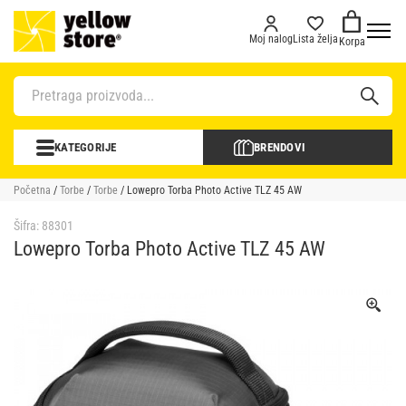
Moj nalog
Lista želja
Korpa
KATEGORIJE
BRENDOVI
Početna
/
Torbe
/
Torbe
/ Lowepro Torba Photo Active TLZ 45 AW
Šifra:
88301
Lowepro Torba Photo Active TLZ 45 AW