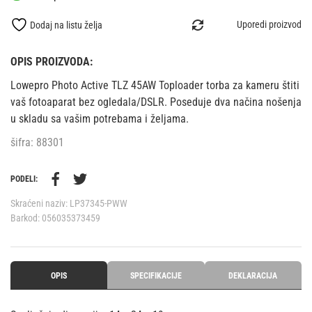
Uporedi proizvod
Dodaj na listu želja
OPIS PROIZVODA:
Lowepro Photo Active TLZ 45AW Toploader torba za kameru štiti
vaš fotoaparat bez ogledala/DSLR. Poseduje dva načina nošenja
u skladu sa vašim potrebama i željama.
šifra: 88301
PODELI:
Skraćeni naziv:
LP37345-PWW
Barkod:
056035373459
OPIS
SPECIFIKACIJE
DEKLARACIJA