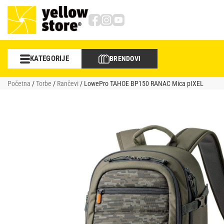
KATEGORIJE
BRENDOVI
Foto/video
Početna
/
Torbe
/
Rančevi
/ LowePro TAHOE BP150 RANAC Mica pIXEL
Objektivi
Sportska optika
Memorije
Torbe i rančevi
Stativi
Studio