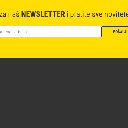
 za naš
NEWSLETTER
i pratite sve novitet
POŠALJI