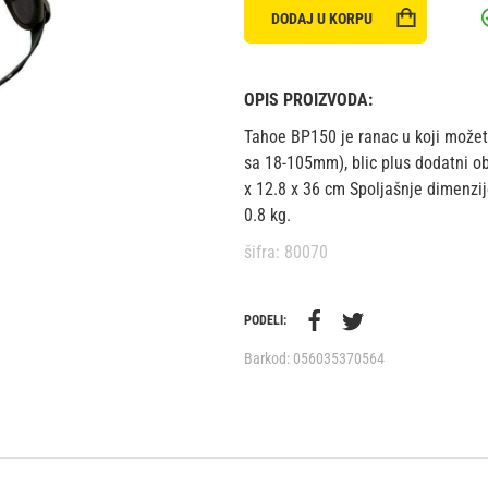
DODAJ U KORPU
OPIS PROIZVODA:
Tahoe BP150 je ranac u koji može
sa 18-105mm), blic plus dodatni ob
x 12.8 x 36 cm Spoljašnje dimenzij
0.8 kg.
šifra: 80070
PODELI:
Barkod:
056035370564