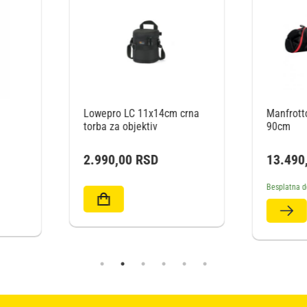
 crna
Manfrotto Torba Padded
Lowepro
90cm
100(crn
13.490,00
RSD
2.990
Besplatna dostava