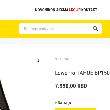
NOVO
NIKON AKCIJA
AKCIJE!
KONTAKT
Šifra:
80070
LowePro TAHOE BP150
7.990,00
RSD
Na stanju