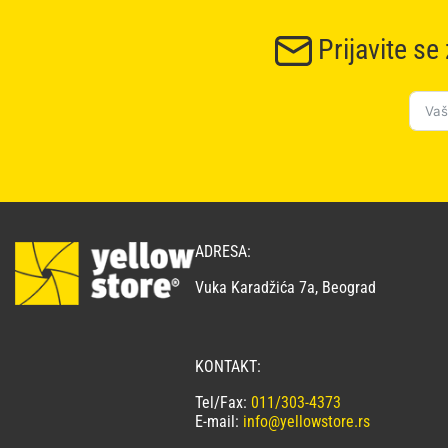
Prijavite se
ADRESA:
Vuka Karadžića 7a, Beograd
KONTAKT:
Tel/Fax:
011/303-4373
E-mail:
info@yellowstore.rs