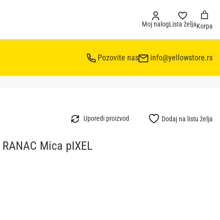
Moj nalog
Lista želja
Korpa
Pozovite nas
info@yellowstore.rs
Uporedi proizvod
Dodaj na listu želja
 RANAC Mica pIXEL