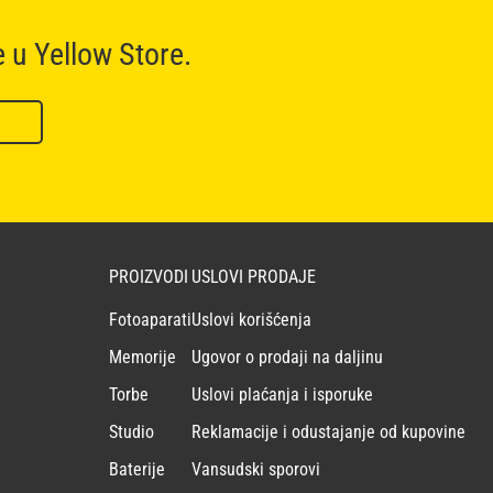
e u Yellow Store.
PROIZVODI
USLOVI PRODAJE
Fotoaparati
Uslovi korišćenja
Memorije
Ugovor o prodaji na daljinu
Torbe
Uslovi plaćanja i isporuke
Studio
Reklamacije i odustajanje od kupovine
Baterije
Vansudski sporovi