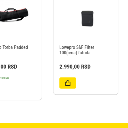
 S&F Filter
LowePro S&F Shoulder
a) futrola
Harness XL
,00
RSD
3.490,00
RSD