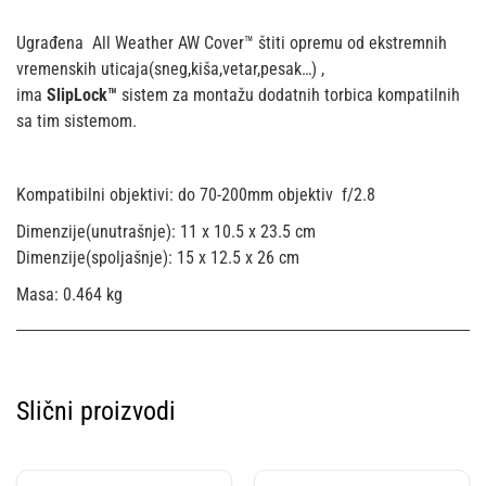
Ugrađena All Weather AW Cover™ štiti opremu od ekstremnih
vremenskih uticaja(sneg,kiša,vetar,pesak…) ,
ima
SlipLock™
sistem za montažu dodatnih torbica kompatilnih
sa tim sistemom.
Kompatibilni objektivi: do 70-200mm objektiv f/2.8
Dimenzije(unutrašnje): 11 x 10.5 x 23.5 cm
Dimenzije(spoljašnje): 15 x 12.5 x 26 cm
Masa: 0.464 kg
Slični proizvodi