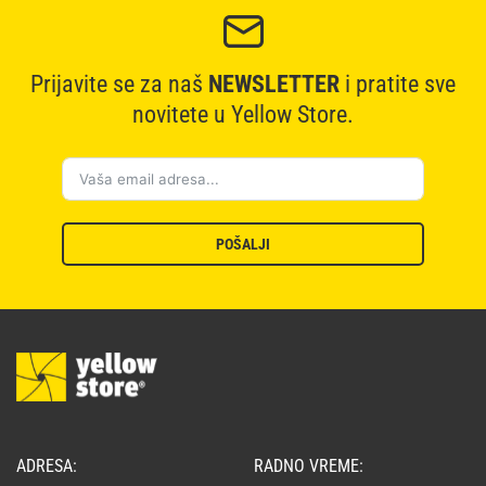
Prijavite se za naš
NEWSLETTER
i pratite sve
novitete u Yellow Store.
POŠALJI
ADRESA:
RADNO VREME: