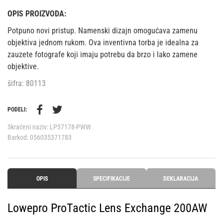
OPIS PROIZVODA:
Potpuno novi pristup. Namenski dizajn omogućava zamenu
objektiva jednom rukom. Ova inventivna torba je idealna za
zauzete fotografe koji imaju potrebu da brzo i lako zamene
objektive.
šifra: 80113
PODELI:
Skraćeni naziv:
LP37178-PWW
Barkod:
056035371783
OPIS
SPECIFIKACIJE
DEKLARACIJA
Lowepro ProTactic Lens Exchange 200AW