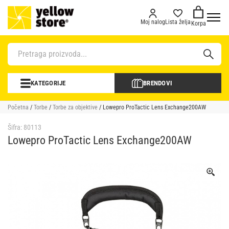
Moj nalog
Lista želja
Korpa
KATEGORIJE
BRENDOVI
Početna
/
Torbe
/
Torbe za objektive
/ Lowepro ProTactic Lens Exchange200AW
Šifra:
80113
Lowepro ProTactic Lens Exchange200AW