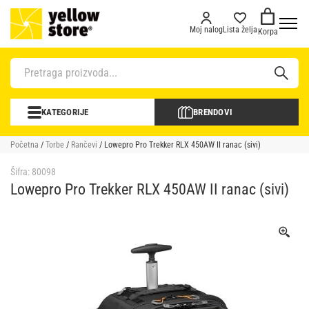
Moj nalog
Lista želja
Korpa
KATEGORIJE
BRENDOVI
Početna
/
Torbe
/
Rančevi
/ Lowepro Pro Trekker RLX 450AW II ranac (sivi)
Šifra:
80098
Lowepro Pro Trekker RLX 450AW II ranac (sivi)