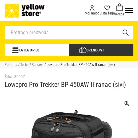
Moj nalog
Lista želja
Korpa
KATEGORIJE
BRENDOVI
Početna
/
Torbe
/
Rančevi
/ Lowepro Pro Trekker BP 450AW II ranac (sivi)
Šifra:
80097
Lowepro Pro Trekker BP 450AW II ranac (sivi)