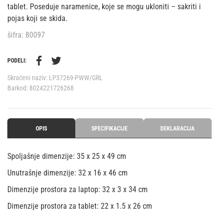
tablet. Poseduje naramenice, koje se mogu ukloniti – sakriti i
pojas koji se skida.
šifra: 80097
PODELI:
Skraćeni naziv:
LP37269-PWW/GRL
Barkod:
8024221726268
OPIS
SPECIFIKACIJE
DEKLARACIJA
Spoljašnje dimenzije: 35 x 25 x 49 cm
Unutrašnje dimenzije: 32 x 16 x 46 cm
Dimenzije prostora za laptop: 32 x 3 x 34 cm
Dimenzije prostora za tablet: 22 x 1.5 x 26 cm