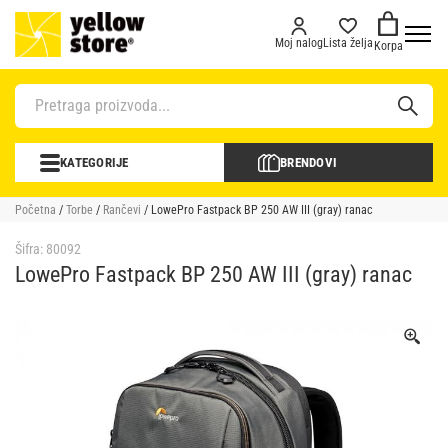
Moj nalog
Lista želja
Korpa
KATEGORIJE
BRENDOVI
Početna
/
Torbe
/
Rančevi
/ LowePro Fastpack BP 250 AW III (gray) ranac
Šifra:
80092
LowePro Fastpack BP 250 AW III (gray) ranac