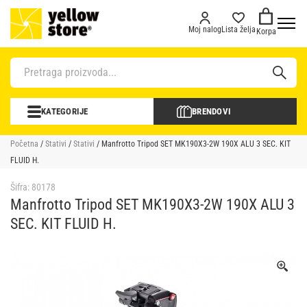
Moj nalog
Lista želja
Korpa
KATEGORIJE
BRENDOVI
Početna
/
Stativi
/
Stativi
/ Manfrotto Tripod SET MK190X3-2W 190X ALU 3 SEC. KIT
FLUID H.
Šifra:
80178
Manfrotto Tripod SET MK190X3-2W 190X ALU 3
SEC. KIT FLUID H.