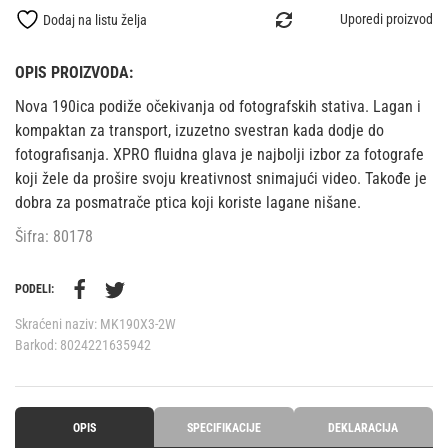
Uporedi proizvod
Dodaj na listu želja
OPIS PROIZVODA:
Nova 190ica podiže očekivanja od fotografskih stativa. Lagan i
kompaktan za transport, izuzetno svestran kada dodje do
fotografisanja. XPRO fluidna glava je najbolji izbor za fotografe
koji žele da prošire svoju kreativnost snimajući video. Takođe je
dobra za posmatrače ptica koji koriste lagane nišane.
Šifra: 80178
PODELI:
Skraćeni naziv:
MK190X3-2W
Barkod:
8024221635942
OPIS
SPECIFIKACIJE
DEKLARACIJA