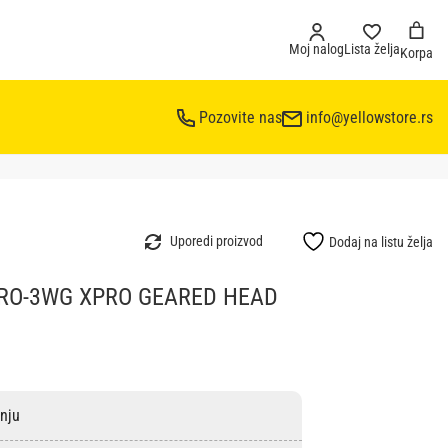
Moj nalog
Lista želja
Korpa
Pozovite nas
info@yellowstore.rs
Uporedi proizvod
Dodaj na listu želja
PRO-3WG XPRO GEARED HEAD