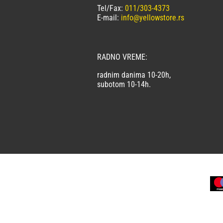
Tel/Fax:
011/303-4373
E-mail:
info@yellowstore.rs
RADNO VREME:
radnim danima 10-20h,
subotom 10-14h.