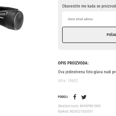
Obavestite me kada se proizvod 
POŠA
OPIS PROIZVODA:
Ova jedinstvena foto-glava nudi pr
šifra: 18602
PODELI:
Skraćeni naziv:
MHXPRO-3WG
Barkod:
8024221633351