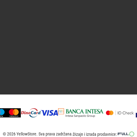
© 2026 YellowStore. Sva prava zadržana.
Dizajn i izrada prodavnice: