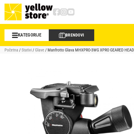
KATEGORIJE
BRENDOVI
Foto/video
Početna
/
Stativi
/
Glave
/ Manfrotto Glava MHXPRO-3WG XPRO GEARED HEAD
Objektivi
Sportska optika
Memorije
Torbe i rančevi
Stativi
Studio