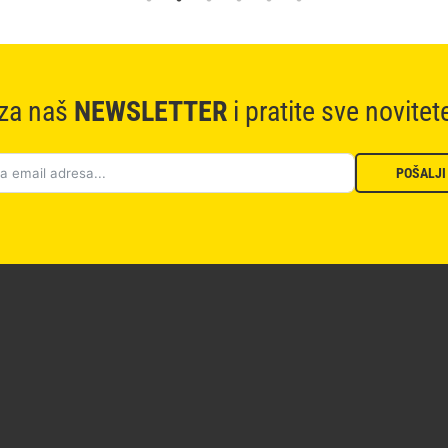
 za naš
NEWSLETTER
i pratite sve novitet
POŠALJI