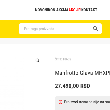
NOVO
NIKON AKCIJA
AKCIJE!
KONTAKT
Šifra:
18602
Manfrotto Glava MHX
27.490,00
RSD