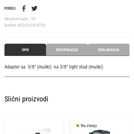
PODELI:
Skraćeni naziv:
191
Barkod:
8024221019759
OPIS
SPECIFIKACIJE
DEKLARACIJA
Adapter sa 5/8“ (muški) na 3/8“ light stud (muški).
Slični proizvodi
Na stanju