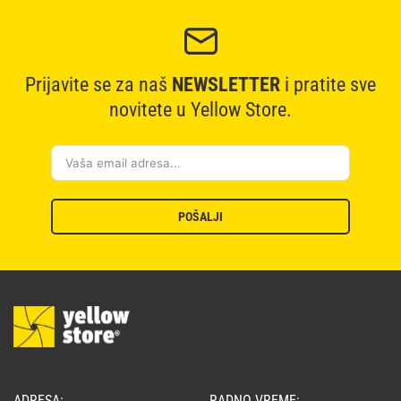
Prijavite se za naš
NEWSLETTER
i pratite sve
novitete u Yellow Store.
POŠALJI
ADRESA:
RADNO VREME: