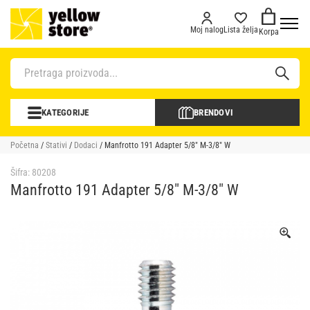
Moj nalog
Lista želja
Korpa
KATEGORIJE
BRENDOVI
Početna
/
Stativi
/
Dodaci
/ Manfrotto 191 Adapter 5/8″ M-3/8″ W
Šifra:
80208
Manfrotto 191 Adapter 5/8″ M-3/8″ W