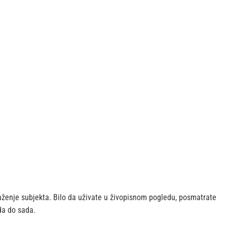
ženje subjekta. Bilo da uživate u živopisnom pogledu, posmatrate
ada do sada.