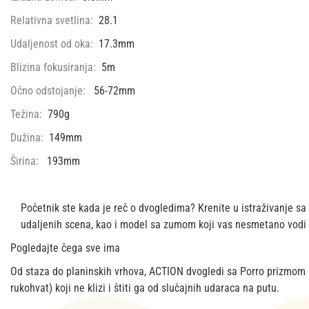
Relativna svetlina:
28.1
Udaljenost od oka:
17.3mm
Blizina fokusiranja:
5m
Očno odstojanje:
56-72mm
Težina:
790g
Dužina:
149mm
Širina:
193mm
Početnik ste kada je reč o dvogledima? Krenite u istraživanje s
udaljenih scena, kao i model sa zumom koji vas nesmetano vodi o
Pogledajte čega sve ima
Od staza do planinskih vrhova, ACTION dvogledi sa Porro prizmom izr
rukohvat) koji ne klizi i štiti ga od slučajnih udaraca na putu.