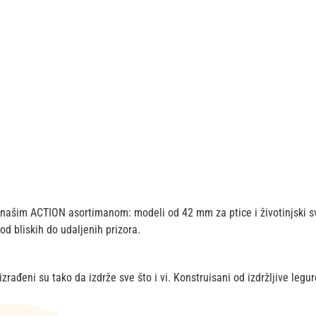
a našim ACTION asortimanom: modeli od 42 mm za ptice i životinjski sv
d bliskih do udaljenih prizora.
ađeni su tako da izdrže sve što i vi. Konstruisani od izdržljive legure