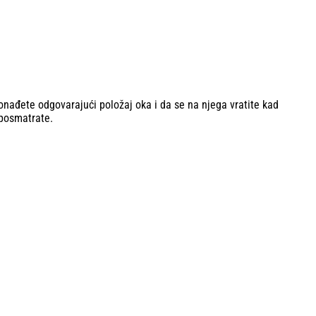
ađete odgovarajući položaj oka i da se na njega vratite kad
posmatrate.