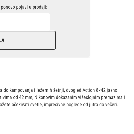
ponovo pojavi u prodaji:
LJI
a do kampovanja i ležernih šetnji, dvogled Action 8×42 jasno
ektivima od 42 mm, Nikonovim dokazanim višeslojnim premazima i
ete očekivati svetle, impresivne poglede od jutra do večeri.