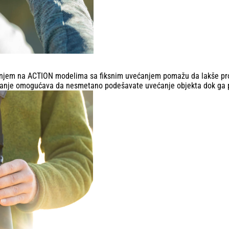
vanjem na ACTION modelima sa fiksnim uvećanjem pomažu da lakše pron
iranje omogućava da nesmetano podešavate uvećanje objekta dok ga 