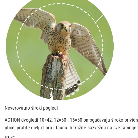
Neverovatno široki pogledi
ACTION dvogledi 10×42, 12×50 i 16×50 omogućavaju široko prividn
ptice, pratite divlju floru i faunu ili tražite sazvežđa na sve tamn