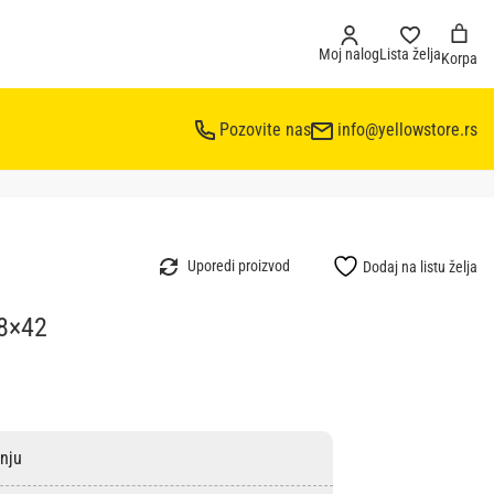
Moj nalog
Lista želja
Korpa
Pozovite nas
info@yellowstore.rs
Uporedi proizvod
Dodaj na listu želja
 8×42