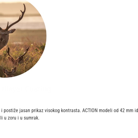
 i postiže jasan prikaz visokog kontrasta. ACTION modeli od 42 mm 
li u zoru i u sumrak.