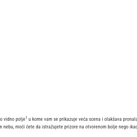
1
o vidno polje
u kome vam se prikazuje veća scena i olakšava pronala
ijem nebu, moći ćete da istražujete prizore na otvorenom bolje nego ik