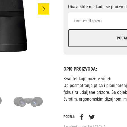
Obavestite me kada se proizvod 
POŠA
OPIS PROIZVODA:
Kvalitet koji možete videti.
Od posmatranja ptica i planinarenj
fokusira udaljene prizore. Sa obj
čvrstim, ergonomskim dizajnom, mož
PODELI:
Skraćeni naziv:
BAA970WA