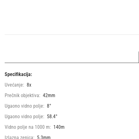
Specifikacija:
Uvećanje:
8x
Prečnik objektiva:
42mm
Ugaono vidno polje:
8°
Ugaono vidno polje:
58.4°
Vidno polje na 1000 m:
140m
Izlazna zenica:
5.3mm