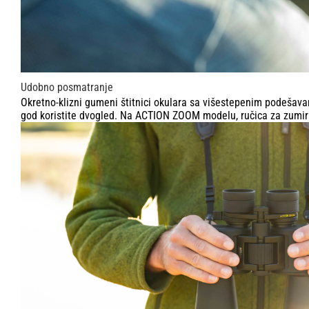
Udobno posmatranje
Okretno-klizni gumeni štitnici okulara sa višestepenim podeša
god koristite dvogled. Na ACTION ZOOM modelu, ručica za zum