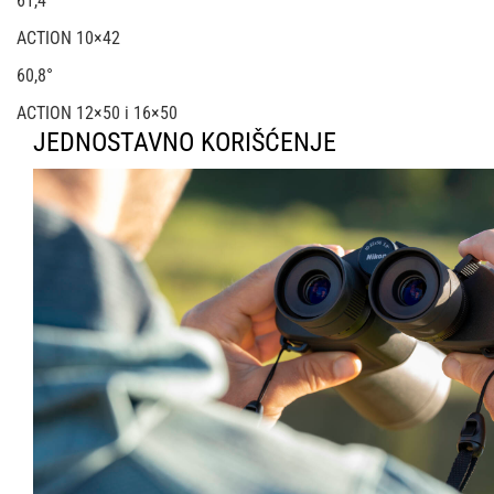
61,4°
ACTION 10×42
60,8°
ACTION 12×50 i 16×50
JEDNOSTAVNO KORIŠĆENJE