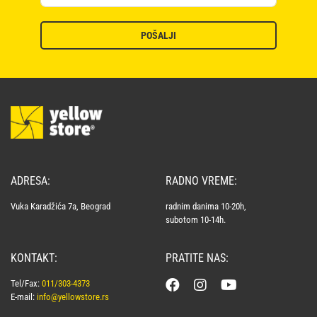
POŠALJI
ADRESA:
RADNO VREME:
Vuka Karadžića 7a, Beograd
radnim danima 10-20h,
subotom 10-14h.
KONTAKT:
PRATITE NAS:
Tel/Fax:
011/303-4373
E-mail:
info@yellowstore.rs