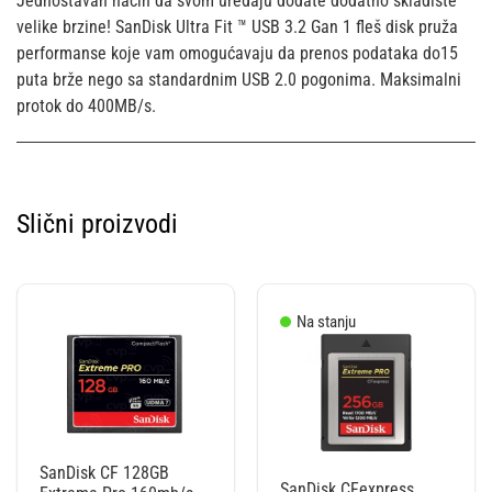
Jednostavan način da svom uređaju dodate dodatno skladište
velike brzine! SanDisk Ultra Fit ™ USB 3.2 Gan 1 fleš disk pruža
performanse koje vam omogućavaju da prenos podataka do15
puta brže nego sa standardnim USB 2.0 pogonima. Maksimalni
protok do 400MB/s.
Slični proizvodi
Na stanju
SanDisk CF 128GB
SanDisk CFexpress