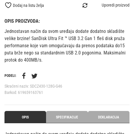
Uporedi proizvod
Dodaj na listu želja
OPIS PROIZVODA:
Jednostavan način da svom uređaju dodate dodatno skladište
velike brzine! SanDisk Ultra Fit ™ USB 3.2 Gan 1 fleš disk pruža
performanse koje vam omogućavaju da prenos podataka do15
puta brže nego sa standardnim USB 2.0 pogonima. Maksimalni
protok do 400MB/s.
PODELI:
Skraćeni naziv:
SDCZ430-128G-G46
Barkod:
619659163761
OPIS
SPECIFIKACIJE
DEKLARACIJA