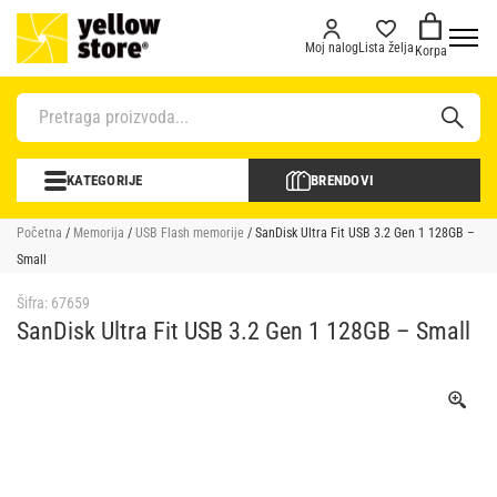
Moj nalog
Lista želja
Korpa
KATEGORIJE
BRENDOVI
Početna
/
Memorija
/
USB Flash memorije
/ SanDisk Ultra Fit USB 3.2 Gen 1 128GB –
Small
Šifra:
67659
SanDisk Ultra Fit USB 3.2 Gen 1 128GB – Small