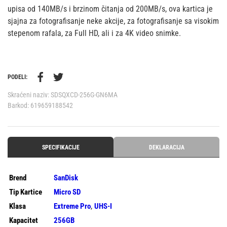
upisa od 140MB/s i brzinom čitanja od 200MB/s, ova kartica je
sjajna za fotografisanje neke akcije, za fotografisanje sa visokim
stepenom rafala, za Full HD, ali i za 4K video snimke.
PODELI:
Skraćeni naziv:
SDSQXCD-256G-GN6MA
Barkod:
619659188542
SPECIFIKACIJE
DEKLARACIJA
Brend
SanDisk
Tip Kartice
Micro SD
,
Klasa
Extreme Pro
UHS-I
Kapacitet
256GB