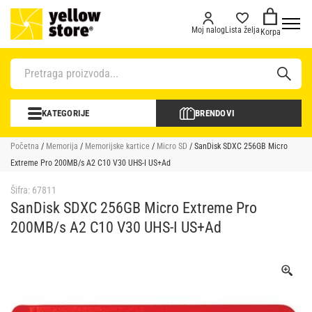
Moj nalog
Lista želja
Korpa
KATEGORIJE
BRENDOVI
Početna
/
Memorija
/
Memorijske kartice
/
Micro SD
/ SanDisk SDXC 256GB Micro
Extreme Pro 200MB/s A2 C10 V30 UHS-I US+Ad
Šifra:
67811
SanDisk SDXC 256GB Micro Extreme Pro
200MB/s A2 C10 V30 UHS-I US+Ad