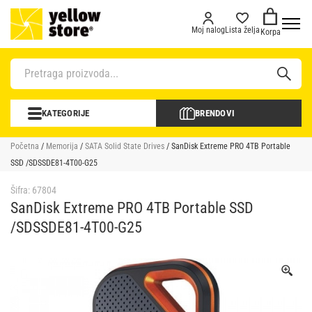
Moj nalog
Lista želja
Korpa
KATEGORIJE
BRENDOVI
Početna
/
Memorija
/
SATA Solid State Drives
/ SanDisk Extreme PRO 4TB Portable
SSD /SDSSDE81-4T00-G25
Šifra:
67804
SanDisk Extreme PRO 4TB Portable SSD
/SDSSDE81-4T00-G25