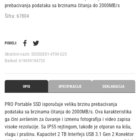
prebacivanja podataka sa brzinama čitanja do 2000MB/s
Šifra: 67804
PODELI:
Skraćeni naziv:
SDSSDE81-4T00-G25
Barkod:
619659184735
OPIS
SPECIFIKACIJE
DEKLARACIJA
PRO Portable SSD isporučuje veliku brzinu prebacivanja
podataka sa brzinama čitanja do 2000MB/s. Ova karakteristika
ga čini avršenim za čuvanje i izmenu fotografija i video zapisa
visoke rezolucije. Sa IP55 rejtingom, takođe je otporan na kišu,
vlagu i prašinu. Kapacitet 2 TB Interfejs USB 3.1 Gen 2 Konektor