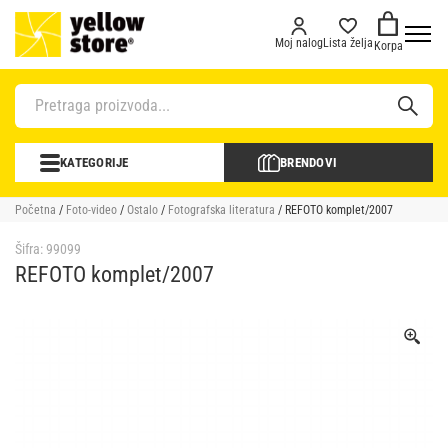
Moj nalog
Lista želja
Korpa
KATEGORIJE
BRENDOVI
Početna
/
Foto-video
/
Ostalo
/
Fotografska literatura
/ REFOTO komplet/2007
Šifra:
99099
REFOTO komplet/2007