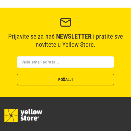
Prijavite se za naš
NEWSLETTER
i pratite sve
novitete u Yellow Store.
POŠALJI