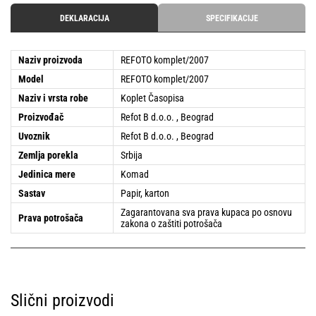
DEKLARACIJA
SPECIFIKACIJE
Naziv proizvoda
REFOTO komplet/2007
Model
REFOTO komplet/2007
Naziv i vrsta robe
Koplet Časopisa
Proizvođač
Refot B d.o.o. , Beograd
Uvoznik
Refot B d.o.o. , Beograd
Zemlja porekla
Srbija
Jedinica mere
Komad
Sastav
Papir, karton
Zagarantovana sva prava kupaca po osnovu
Prava potrošača
zakona o zaštiti potrošača
Slični proizvodi