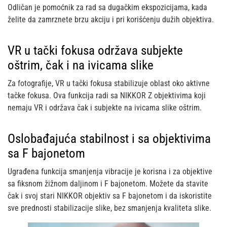
Odličan je pomoćnik za rad sa dugačkim ekspozicijama, kada
želite da zamrznete brzu akciju i pri korišćenju dužih objektiva.
VR u tački fokusa održava subjekte
oštrim, čak i na ivicama slike
Za fotografije, VR u tački fokusa stabilizuje oblast oko aktivne
tačke fokusa. Ova funkcija radi sa NIKKOR Z objektivima koji
nemaju VR i održava čak i subjekte na ivicama slike oštrim.
Oslobađajuća stabilnost i sa objektivima
sa F bajonetom
Ugrađena funkcija smanjenja vibracije je korisna i za objektive
sa fiksnom žižnom daljinom i F bajonetom. Možete da stavite
čak i svoj stari NIKKOR objektiv sa F bajonetom i da iskoristite
sve prednosti stabilizacije slike, bez smanjenja kvaliteta slike.