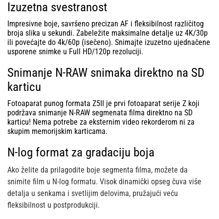
Izuzetna svestranost
Impresivne boje, savršeno precizan AF i fleksibilnost različitog
broja slika u sekundi. Zabeležite maksimalne detalje uz 4K/30p
ili povećajte do 4k/60p (isečeno). Snimajte izuzetno ujednačene
usporene snimke u Full HD/120p rezoluciji.
Snimanje N-RAW snimaka direktno na SD
karticu
Fotoaparat punog formata Z5II je prvi fotoaparat serije Z koji
podržava snimanje N-RAW segmenata filma direktno na SD
karticu! Nema potrebe za eksternim video rekorderom ni za
skupim memorijskim karticama.
N-log format za gradaciju boja
Ako želite da prilagodite boje segmenta filma, možete da
snimite film u N-log formatu. Visok dinamički opseg čuva više
detalja u senkama i svetlijim delovima, pružajući veću
fleksibilnost u postprodukciji.