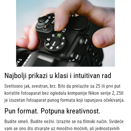
Najbolji prikazi u klasi i intuitivan rad
Svetlosno jak, svestran, brz. Bilo da prelazite sa Z5 ili prvi put
koristite fotoaparat bez ogledala kompanije Nikon serije Z, Z5II
je izuzetan fotoaparat punog formata koji ispunjava očekivanja.
Pun format. Potpuna kreativnost.
Budite smeli. Budite nežni. Izrazite se na filmski način. Svideće
vam se ono što stvarate uz mnoštvo moćnih, ali jednostavnih