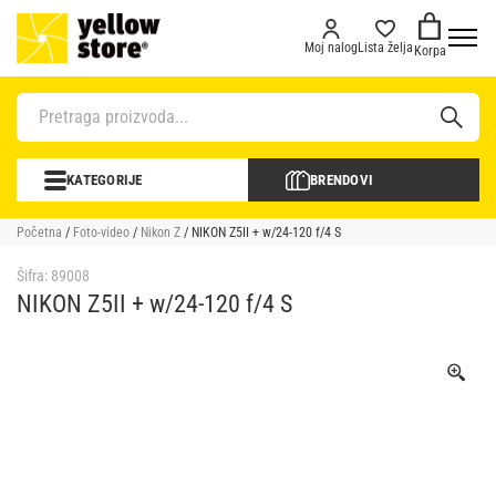
Moj nalog
Lista želja
Korpa
KATEGORIJE
BRENDOVI
Početna
/
Foto-video
/
Nikon Z
/ NIKON Z5II + w/24-120 f/4 S
Šifra:
89008
NIKON Z5II + w/24-120 f/4 S