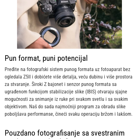
Pun format, puni potencijal
Pređite na fotografski sistem punog formata uz fotoaparat bez
ogledala Z5II i dobićete više detalja, veću dubinu i više prostora
za stvaranje. Široki Z bajonet i senzor punog formata sa
ugrađenom funkcijom stabilizacije slike (IBIS) otvaraju sjajne
mogućnosti za snimanje iz ruke pri svakom svetlu i sa svakim
objektivom. Naš do sada najmoćniji program za obradu slike
poboljšava performanse, čineći svaku operaciju bržom i lakšom.
Pouzdano fotografisanje sa svestranim