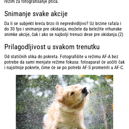
režim za fotografisanje ptica.
Snimanje svake akcije
Da li se subjekti kreću brzo ili nepredvidljivo? Uz brzine rafala i
do 30 fps i snimanje pre okidanja, možete da beležite vrhunske
snimke akcije, čak i ako se najbolji trenuci dese pre okidanja.(2)
Prilagodljivost u svakom trenutku
Od statičnih slika do pokreta. Fotografišite u režimu AF-A bez
potrebe da sami menjate režime fokusa: fotoaparat će uočiti čak
i najsitnije pokrete, čime će se po potrebi AF-S promeniti u AF-C.