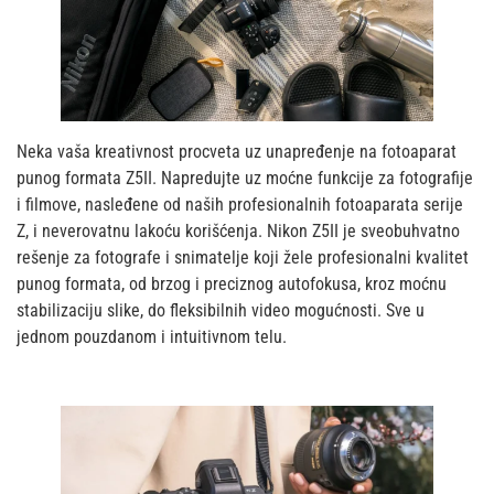
Neka vaša kreativnost procveta uz unapređenje na fotoaparat
punog formata Z5II. Napredujte uz moćne funkcije za fotografije
i filmove, nasleđene od naših profesionalnih fotoaparata serije
Z, i neverovatnu lakoću korišćenja. Nikon Z5II je sveobuhvatno
rešenje za fotografe i snimatelje koji žele profesionalni kvalitet
punog formata, od brzog i preciznog autofokusa, kroz moćnu
stabilizaciju slike, do fleksibilnih video mogućnosti. Sve u
jednom pouzdanom i intuitivnom telu.