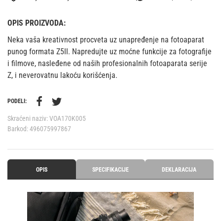
OPIS PROIZVODA:
Neka vaša kreativnost procveta uz unapređenje na fotoaparat
punog formata Z5II. Napredujte uz moćne funkcije za fotografije
i filmove, nasleđene od naših profesionalnih fotoaparata serije
Z, i neverovatnu lakoću korišćenja.
PODELI:
Skraćeni naziv:
VOA170K005
Barkod:
496075997867
OPIS
SPECIFIKACIJE
DEKLARACIJA