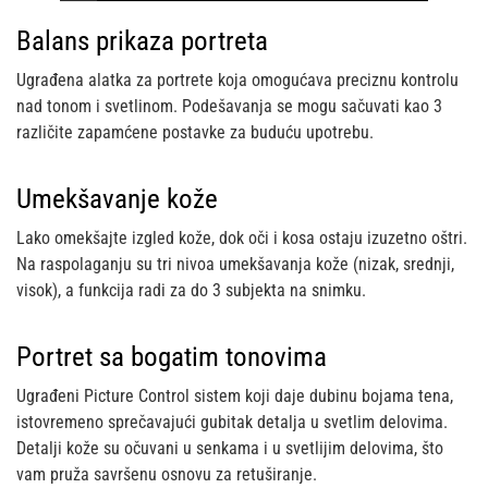
Balans prikaza portreta
Ugrađena alatka za portrete koja omogućava preciznu kontrolu
nad tonom i svetlinom. Podešavanja se mogu sačuvati kao 3
različite zapamćene postavke za buduću upotrebu.
Umekšavanje kože
Lako omekšajte izgled kože, dok oči i kosa ostaju izuzetno oštri.
Na raspolaganju su tri nivoa umekšavanja kože (nizak, srednji,
visok), a funkcija radi za do 3 subjekta na snimku.
Portret sa bogatim tonovima
Ugrađeni Picture Control sistem koji daje dubinu bojama tena,
istovremeno sprečavajući gubitak detalja u svetlim delovima.
Detalji kože su očuvani u senkama i u svetlijim delovima, što
vam pruža savršenu osnovu za retuširanje.