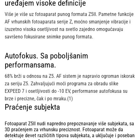
uređajem visoke definicije
Više je više uz fotoaparat punog formata Z5II. Pametne funkcije
AF vrhunskih fotoaparata serije Z, moćno smanjenje vibracije i
izuzetno visoka osetljivost na svetlo zajedno omogućavaju
savršeno fokusirane snimke punog formata.
Autofokus. Sa poboljšanim
performansama.
68% brži u odnosu na Z5. AF sistem je napravio ogroman iskorak
za seriju Z5. Zahvaljujući moći programa za obradu slike
EXPEED 7 i osetljivosti do -10 EV, performanse autofokusa su
brze i precizne, čak i po mraku.(1)
Praćenje subjekta
Fotoaparat Z5II nudi napredno prepoznavanje više subjekata, sa
3D praćenjem za vrhunsku preciznost. Fotoaparat može da
detektuje devet različitih tipova subjekata, a uključuje i poseban