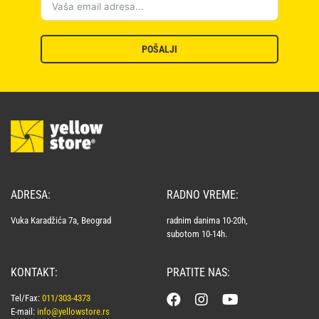
POŠALJI
ADRESA:
RADNO VREME:
Vuka Karadžića 7a, Beograd
radnim danima 10-20h,
subotom 10-14h.
KONTAKT:
PRATITE NAS:
Tel/Fax:
011/303-4373
E-mail:
info@yellowstore.rs