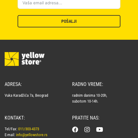
POŠALJI
ADRESA:
RADNO VREME:
Vuka Karadžića 7a, Beograd
radnim danima 10-20h,
subotom 10-14h.
KONTAKT:
PRATITE NAS:
Tel/Fax:
011/303-4373
E-mail:
info@yellowstore.rs