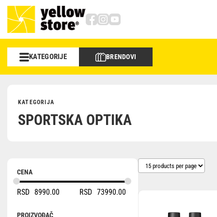
KATEGORIJE
BRENDOVI
Foto/video
Objektivi
KATEGORIJA
SPORTSKA OPTIKA
Sportska optika
Memorije
Torbe i rančevi
CENA
RSD
8990.00
RSD
73990.00
Stativi
Studio
PROIZVOĐAČ