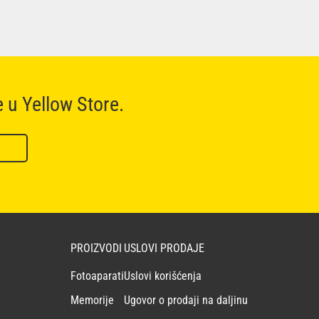
e u Yellow Store.
PROIZVODI
USLOVI PRODAJE
Fotoaparati
Uslovi korišćenja
Memorije
Ugovor o prodaji na daljinu