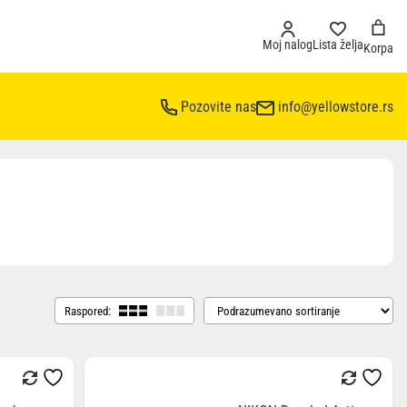
Moj nalog
Lista želja
Korpa
Pozovite nas
info@yellowstore.rs
Raspored: