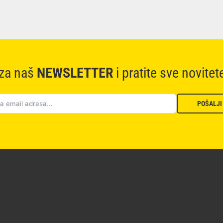
 za naš
NEWSLETTER
i pratite sve novitet
POŠALJI