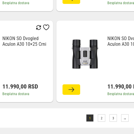
Besplatna dostava
Besplatna dostav
NIKON SO Dvogled
NIKON SO Dv
Aculon A30 10×25 Crni
Aculon A30 1
Silver
11.990,00
RSD
11.990,00
Besplatna dostava
Besplatna dostav
1
2
3
→