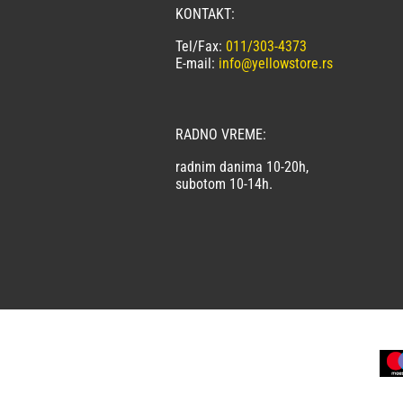
KONTAKT:
Tel/Fax:
011/303-4373
E-mail:
info@yellowstore.rs
RADNO VREME:
radnim danima 10-20h,
subotom 10-14h.