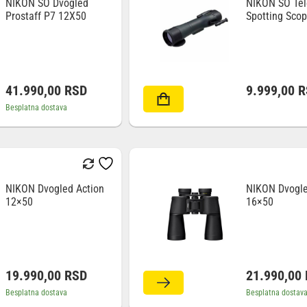
NIKON SO Dvogled
NIKON SO Tel
Prostaff P7 12X50
Spotting Scop
WP A 65mm S
41.990,00
RSD
9.999,00
R
Besplatna dostava
NIKON Dvogled Action
NIKON Dvogle
12×50
16×50
19.990,00
RSD
21.990,00
Besplatna dostava
Besplatna dostav