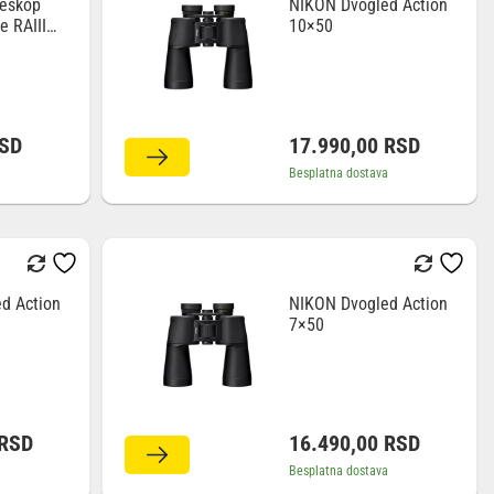
eskop
NIKON Dvogled Action
e RAIII
10×50
ivi
SD
17.990,00
RSD
Besplatna dostava
d Action
NIKON Dvogled Action
7×50
RSD
16.490,00
RSD
a
Besplatna dostava