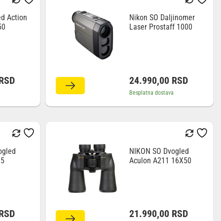
d Action
Nikon SO Daljinomer
50
Laser Prostaff 1000
RSD
24.990,00
RSD
a
Besplatna dostava
ogled
NIKON SO Dvogled
35
Aculon A211 16X50
RSD
21.990,00
RSD