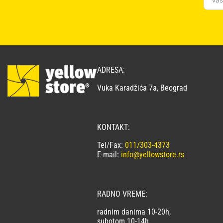
ADRESA:
Vuka Karadžića 7a, Beograd
KONTAKT:
Tel/Fax:
011/303-4373
E-mail:
info@yellowstore.rs
RADNO VREME:
radnim danima 10-20h,
subotom 10-14h.