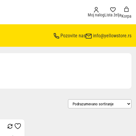
Moj nalog
Lista želja
Korpa
Pozovite nas
info@yellowstore.rs