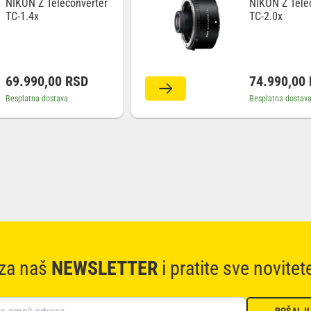
NIKON Z Teleconverter
NIKON Z Tele
TC-1.4x
TC-2.0x
69.990,00
RSD
74.990,00
Besplatna dostava
Besplatna dostav
 za naš
NEWSLETTER
i pratite sve novitet