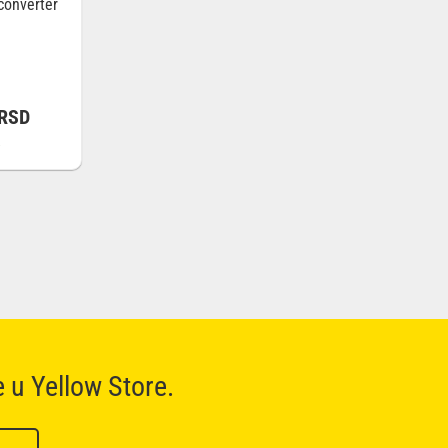
converter
RSD
a
e u Yellow Store.