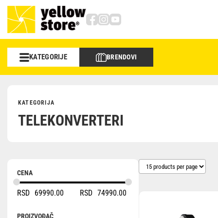
KATEGORIJE
BRENDOVI
Foto/video
Objektivi
KATEGORIJA
TELEKONVERTERI
Sportska optika
Memorije
Torbe i rančevi
CENA
RSD
69990.00
RSD
74990.00
Stativi
Studio
PROIZVOĐAČ