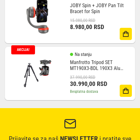
JOBY Spin + JOBY Pan Tilt
Bracet for Spin
Originalna
Trenutna
15.080,00
RSD
cena
cena
8.980,00
RSD
je
je:
bila:
8.980,00 RSD.
15.080,00 RSD.
AKCIJA!
Na stanju
Manfrotto Tripod SET
MT190X3-BDL 190X3 Alu
with Ball Head Q6
Originalna
Trenutna
37.990,00
RSD
cena
cena
30.990,00
RSD
je
je:
Besplatna dostava
bila:
30.990,00 RSD.
37.990,00 RSD.
Prijavite se za naš
NEWSLETTER
i pratite sve