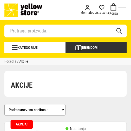
Moj nalog
Lista želja
Korpa
KATEGORIJE
BRENDOVI
Početna
/ Akcije
AKCIJE
AKCIJA!
Na stanju